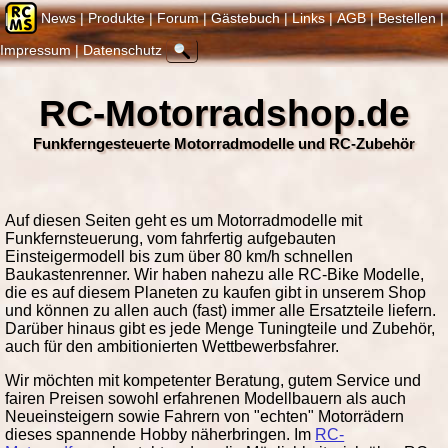
News
Pro­duk­te
Fo­rum
Gäste­buch
Links
AGB
Bestellen
Impressum
Daten­schutz
RC-Motorradshop.de
Funkferngesteuerte Motorradmodelle und RC-Zubehör
Auf diesen Seiten geht es um Motorradmodelle mit
Funkfernsteuerung, vom fahrfertig aufgebauten
Einsteigermodell bis zum über 80 km/h schnellen
Baukastenrenner. Wir haben nahezu alle RC-Bike Modelle,
die es auf diesem Planeten zu kaufen gibt in unserem Shop
und können zu allen auch (fast) immer alle Ersatzteile liefern.
Darüber hinaus gibt es jede Menge Tuningteile und Zubehör,
auch für den ambitionierten Wettbewerbsfahrer.
Wir möchten mit kompetenter Beratung, gutem Service und
fairen Preisen sowohl erfahrenen Modellbauern als auch
Neueinsteigern sowie Fahrern von "echten" Motorrädern
dieses spannende Hobby näherbringen. Im
RC-