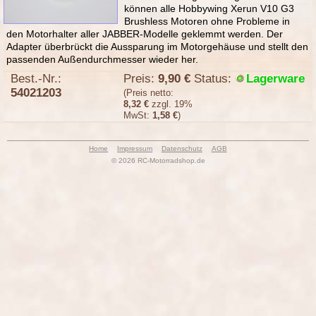
können alle Hobbywing Xerun V10 G3
Brushless Motoren ohne Probleme in
den Motorhalter aller JABBER-Modelle geklemmt werden. Der
Adapter überbrückt die Aussparung im Motorgehäuse und stellt den
passenden Außendurchmesser wieder her.
Best.-Nr.:
Preis:
9,90 €
Status:
Lagerware
54021203
(Preis netto:
8,32 €
zzgl. 19%
MwSt:
1,58 €
)
Home
Impressum
Datenschutz
AGB
© 2026 RC-Motorradshop.de