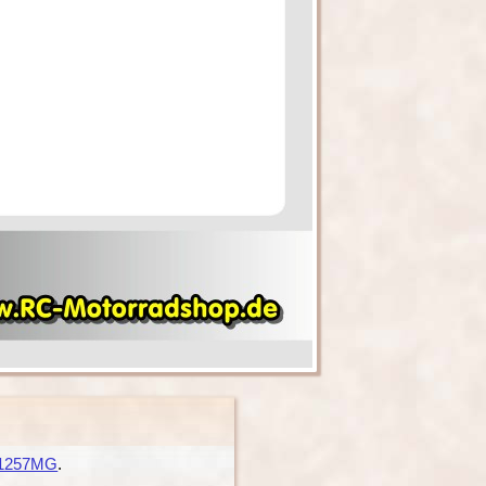
1257MG
.