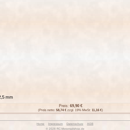
12,5 mm
Preis:
69,90 €
(Preis netto:
58,74 €
zzgl. 19% MwSt:
11,16 €
)
Home
Impressum
Datenschutz
AGB
© 2026 RC-Motorradshop.de