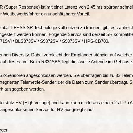
 (Super Response) ist mit einer Latenz von 2,45 ms spürbar schnel
 Wettbewerbsfahrer ein unschätzbarer Vorteil.
taba T-FHSS SR Technologie voll nutzen zu können, gibt es zahlre
mgestellt werden können. Folgende Servos sind derzeit SR kompati
71SVi / BLS373SV / S9372SV / S9373SV / HPS-CB700.
nen Diversity. Dabei vergleicht der Empfänger ständig, auf welche
ell auf dieses um. Beim R334SBS liegt die zweite Antenne im Gehäuse
-Sensoren angeschlossen werden. Sie übertragen bis zu 32 Teleme
ntegrierten Telemetrie-Sender, der die Daten zum Sender überträgt
sch ausgegeben werden.
stütz HV (High Voltage) und kann kann direkt aus einem 2s LiPo A
e angeschlossenen Servos für HV ausgelegt sind!
nger