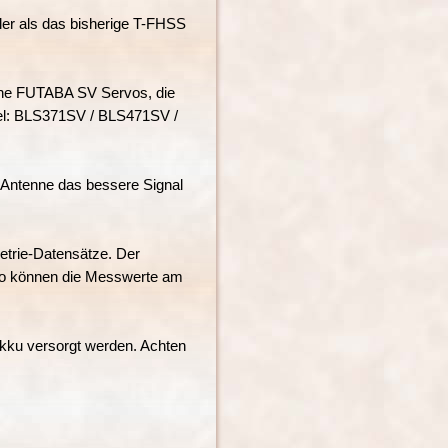
ler als das bisherige T-FHSS
iche FUTABA SV Servos, die
bel: BLS371SV / BLS471SV /
r Antenne das bessere Signal
.
trie-Datensätze. Der
. So können die Messwerte am
kku versorgt werden. Achten