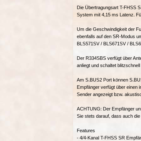
Die Übertragungsart T-FHSS SR
System mit 4,15 ms Latenz. Für
Um die Geschwindigkeit der Fu
ebenfalls auf den SR-Modus u
BLS571SV / BLS671SV / BLS6
Der R334SBS verfügt über Anten
anliegt und schaltet blitzschn
Am S.BUS2 Port können S.BUS2
Empfänger verfügt über einen i
Sender angezeigt bzw. akusti
ACHTUNG: Der Empfänger unter
Sie stets darauf, dass auch di
Features
- 4/4-Kanal T-FHSS SR Empfä