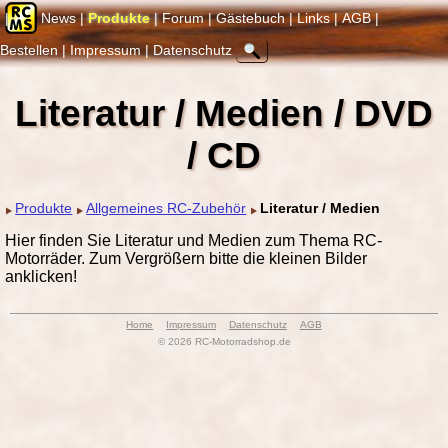
News
Pro­duk­te
Fo­rum
Gäste­buch
Links
AGB
Bestellen
Impressum
Daten­schutz
Literatur / Medien / DVD
/ CD
Produkte
Allgemeines RC-Zubehör
Literatur / Medien
Hier finden Sie Literatur und Medien zum Thema RC-
Motorräder. Zum Vergrößern bitte die kleinen Bilder
anklicken!
Home
Impressum
Datenschutz
AGB
© 2026 RC-Motorradshop.de