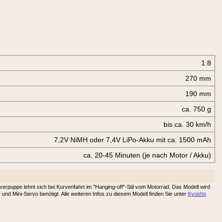
1:8
270 mm
190 mm
ca. 750 g
bis ca. 30 km/h
7,2V NiMH oder 7,4V LiPo-Akku mit ca. 1500 mAh
ca. 20-45 Minuten (je nach Motor / Akku)
puppe lehnt sich bei Kurvenfahrt im "Hanging-off"-Stil vom Motorrad. Das Modell wird
 und Mini-Servo benötigt. Alle weiteren Infos zu diesem Modell finden Sie unter
Kyosho