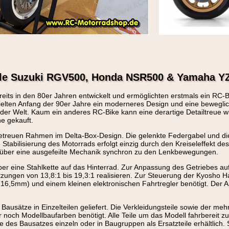
le Suzuki RGV500, Honda NSR500 & Yamaha YZ
its in den 80er Jahren entwickelt und ermöglichten erstmals ein RC-Bi
rhielten Anfang der 90er Jahre ein moderneres Design und eine bewegl
der Welt. Kaum ein anderes RC-Bike kann eine derartige Detailtreue w
ne gekauft.
getreuen Rahmen im Delta-Box-Design. Die gelenkte Federgabel und d
 Stabilisierung des Motorrads erfolgt einzig durch den Kreiseleffekt d
über eine ausgefeilte Mechanik synchron zu den Lenkbewegungen.
über eine Stahlkette auf das Hinterrad. Zur Anpassung des Getriebes 
setzungen von 13,8:1 bis 19,3:1 realisieren. Zur Steuerung der Kyosho
16,5mm) und einem kleinen elektronischen Fahrtregler benötigt. Der 
usätze in Einzelteilen geliefert. Die Verkleidungsteile sowie der meh
noch Modellbaufarben benötigt. Alle Teile um das Modell fahrbereit zu
eile des Bausatzes einzeln oder in Baugruppen als Ersatzteile erhältlic