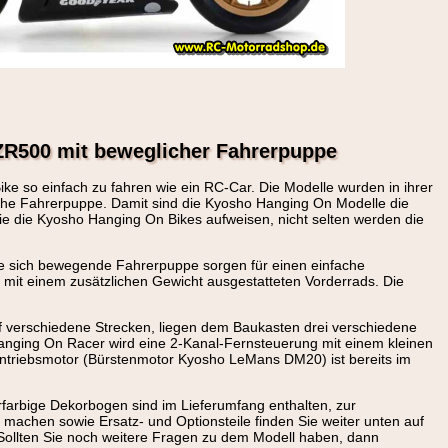
R500 mit beweglicher Fahrerpuppe
ke so einfach zu fahren wie ein RC-Car. Die Modelle wurden in ihrer
iche Fahrerpuppe. Damit sind die Kyosho Hanging On Modelle die
ie die Kyosho Hanging On Bikes aufweisen, nicht selten werden die
ie sich bewegende Fahrerpuppe sorgen für einen einfache
es mit einem zusätzlichen Gewicht ausgestatteten Vorderrads. Die
auf verschiedene Strecken, liegen dem Baukasten drei verschiedene
 Hanging On Racer wird eine 2-Kanal-Fernsteuerung mit einem kleinen
Antriebsmotor (Bürstenmotor Kyosho LeMans DM20) ist bereits im
rfarbige Dekorbogen sind im Lieferumfang enthalten, zur
 machen sowie Ersatz- und Optionsteile finden Sie weiter unten auf
h. Sollten Sie noch weitere Fragen zu dem Modell haben, dann