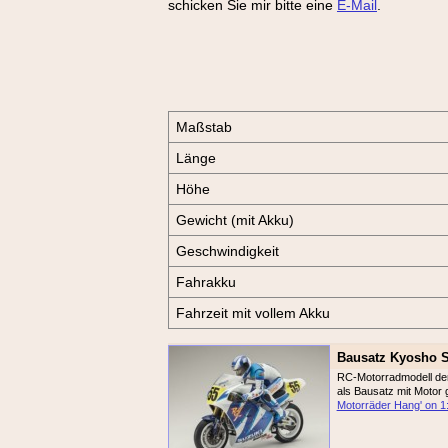
schicken Sie mir bitte eine
E-Mail
.
Maßstab
Länge
Höhe
Gewicht (mit Akku)
Geschwindigkeit
Fahrakku
Fahrzeit mit vollem Akku
Bausatz Kyosho S
RC-Motorradmodell der
als Bausatz mit Motor g
Motorräder Hang' on 1